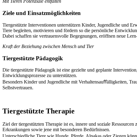
Mit Tieren Potenziale entfalten
Ziele und Einsatzmöglichkeiten
Tiergestützte Interventionen unterstützen Kinder, Jugendliche und Er
Tiere begleiten, motivieren und fördern so die persönliche Entwickl
Dabei schaffen sie vertrauensvolle Begegnungen, eröffnen neue Lern-
Kraft der Beziehung zwischen Mensch und Tier
Tiergestützte Pädagogik
Die tiergestützte Pädagogik ist eine gezielte und geplante Interventio
Entwicklungsprozesse zu unterstützen.
Besonders Kinder und Jugendliche mit Verhaltensauﬀälligkeiten, Trau
Selbstvertrauen.
Tiergestützte Therapie
Ziel der tiergestützten Therapie ist es, innere und soziale Ressource
Erkrankungen sowie jene mit besonderen Bedürfnissen.
Unterschiedliche Tiere wie Hunde, Pferde, Alpakas oder Ziegen könne