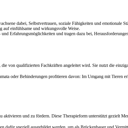
wachsene dabei, Selbstvertrauen, soziale Fähigkeiten und emotionale St
ung auf einfühlsame und wirkungsvolle Weise.
 und Erfahrungsmöglichkeiten und tragen dazu bei, Herausforderungen 
n, die von qualifizierten Fachkräften angeleitet wird. Sie nutzt die ein
mata oder Behinderungen profitieren davon: Im Umgang mit Tieren erle
n zu aktivieren und zu fördern. Diese Therapieform unterstützt gezielt 
n dafür speziell ausgebildet werden, um als Brückenbauer und Vermitt